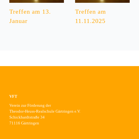
Treffen am 13.
Treffen am
Januar
11.11.2025
VFT
Verein zur Förderung der
Theodor-Heuss-Realschule Gärtringen e.V.
Schickhardtstraße 34
71116 Gärtringen