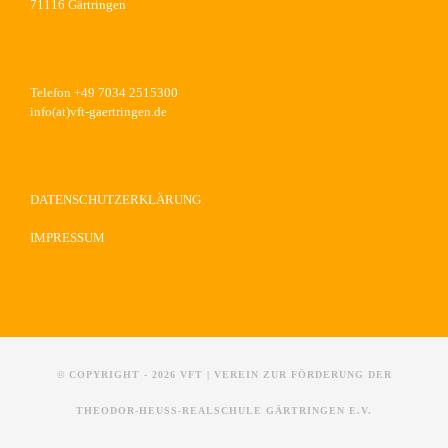
71116 Gärtringen
Telefon +49 7034 2515300
info(at)vft-gaertringen.de
DATENSCHUTZERKLÄRUNG
IMPRESSUM
© COPYRIGHT -
2026 VFT | VEREIN ZUR FÖRDERUNG DER
THEODOR-HEUSS-REALSCHULE GÄRTRINGEN E.V.